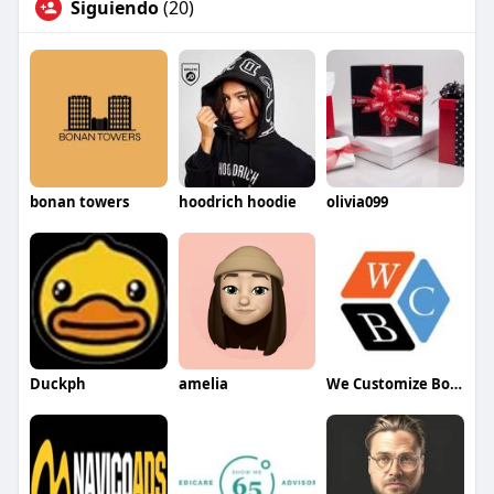
Siguiendo
(20)
bonan towers
hoodrich hoodie
olivia099
Duckph
amelia
We Customize Boxes