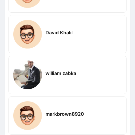
David Khalil
william zabka
markbrown8920