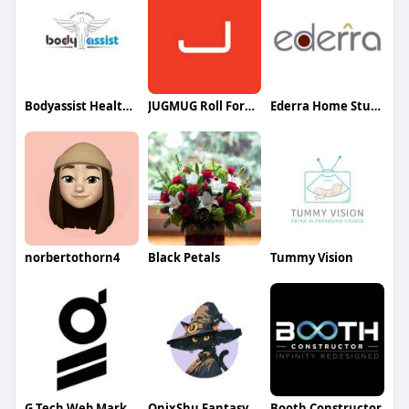
Bodyassist Health and Wellness
JUGMUG Roll Forming
Ederra Home Studio
norbertothorn4
Black Petals
Tummy Vision
G Tech Web Marketing
OnixShu Fantasy Workshop
Booth Constructor