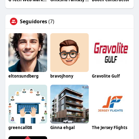
Seguidores
(7)
eltonsundberg
bravojhony
Gravolite Gulf
greencall08
Ginna ehgal
The Jersey Flights