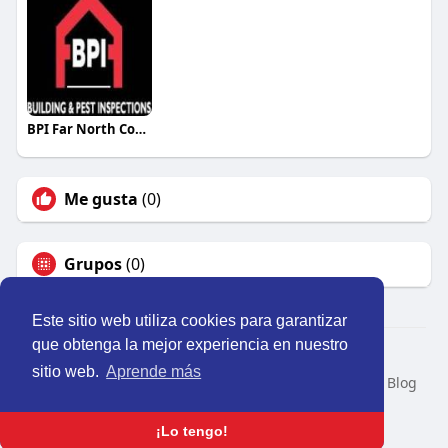
BPI Far North Coast
Me gusta
(0)
Grupos
(0)
Este sitio web utiliza cookies para garantizar
que obtenga la mejor experiencia en nuestro
© 2026 Perú Activo
sitio web.
Aprende más
Inicio
Nosotros
Contacto
Política
Condiciones
Blog
Developers
Idioma
¡Lo tengo!