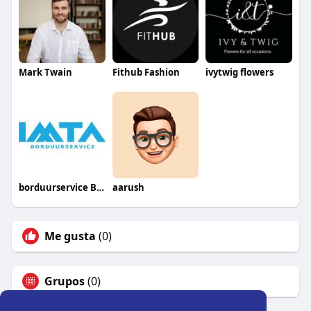
Mark Twain
Fithub Fashion
ivytwig flowers
borduurservice België
aarush
Me gusta
(0)
Grupos
(0)