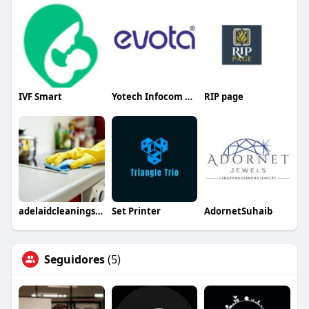
IVF Smart
Yotech Infocom Private Limited
RIP page
adelaidcleaningservices
Set Printer
AdornetSuhaib
Seguidores
(5)