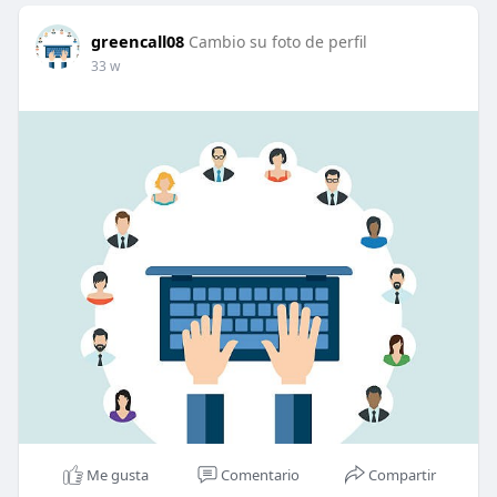
greencall08
Cambio su foto de perfil
33 w
Me gusta
Comentario
Compartir