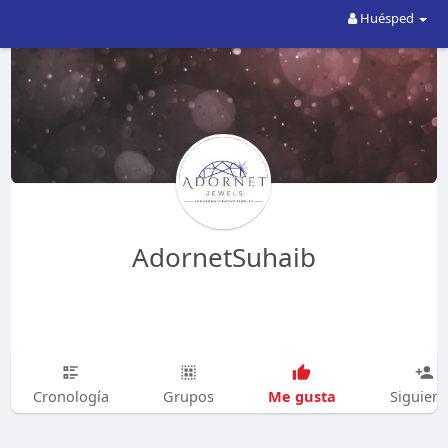
Huésped
AdornetSuhaib
Me gusta
Cronología
Grupos
Siguien