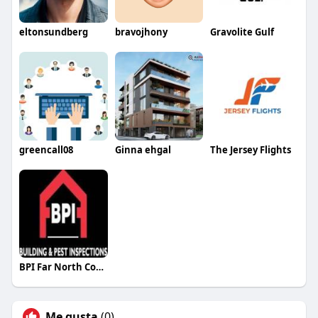
eltonsundberg
bravojhony
Gravolite Gulf
greencall08
Ginna ehgal
The Jersey Flights
BPI Far North Coast
Me gusta
(0)