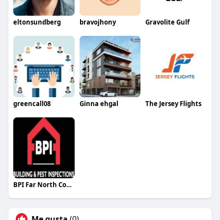
eltonsundberg
bravojhony
Gravolite Gulf
greencall08
Ginna ehgal
The Jersey Flights
BPI Far North Coast
Me gusta
(0)