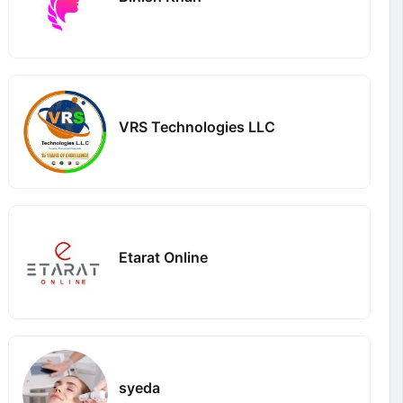
VRS Technologies LLC
Etarat Online
syeda