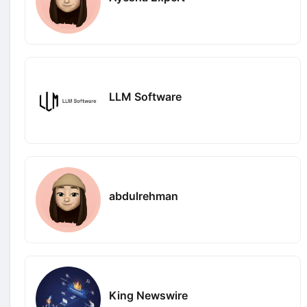
LLM Software
abdulrehman
King Newswire