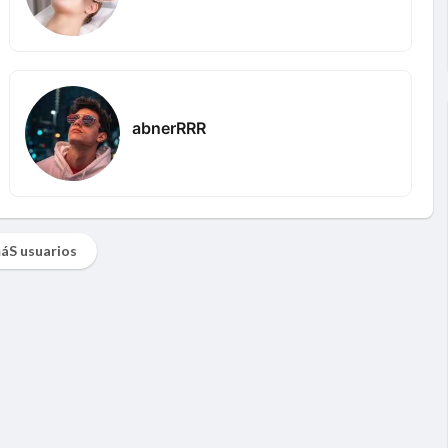
abnerRRR
áS usuarios