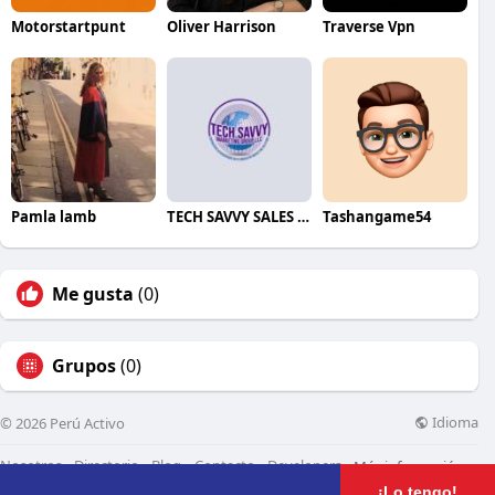
Motorstartpunt
Oliver Harrison
Traverse Vpn
Pamla lamb
TECH SAVVY SALES MARKETING GROUP LLC
Tashangame54
Me gusta
(0)
Grupos
(0)
Idioma
© 2026 Perú Activo
Nosotros
Directorio
Blog
Contacto
Developers
Más información
¡Lo tengo!