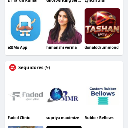
Dr Tarun Kumar
Ghostwriting Services
Lynchrthur
eSIMo App
himanshi verma
donalddrummond
Seguidores
(9)
Faded Clinic
supriya maximize
Rubber Bellows