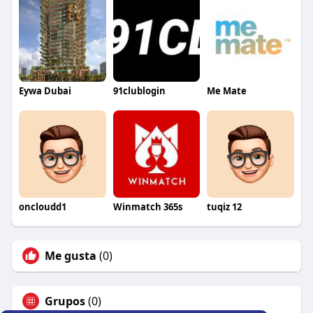
Eywa Dubai
91clublogin
Me Mate
oncloudd1
Winmatch 365s
tuqiz 12
Me gusta
(0)
Grupos
(0)