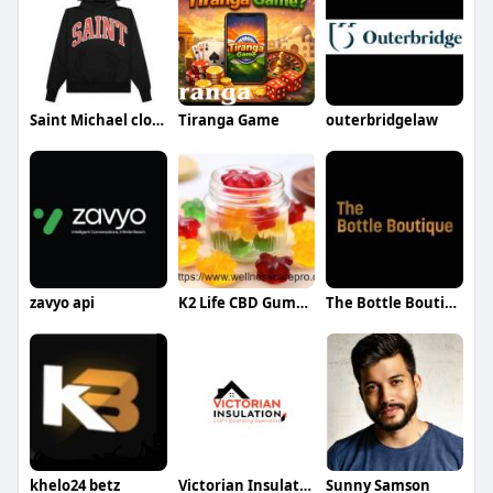
Saint Michael clothing
Tiranga Game
outerbridgelaw
zavyo api
K2 Life CBD Gummies
The Bottle Boutique
khelo24 betz
Victorian Insulation
Sunny Samson