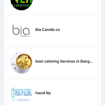
Bia Candle co
best catering Services in Bangalore
hazel lily