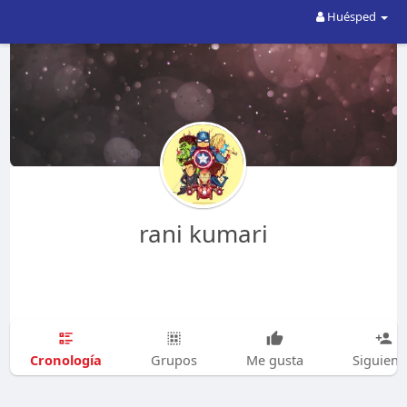
Huésped
rani kumari
Cronología
Grupos
Me gusta
Siguien