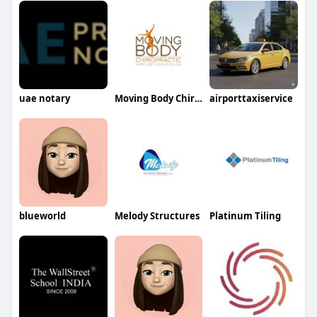
uae notary
Moving Body Chiropractic
airporttaxiservice
blueworld
Melody Structures
Platinum Tiling