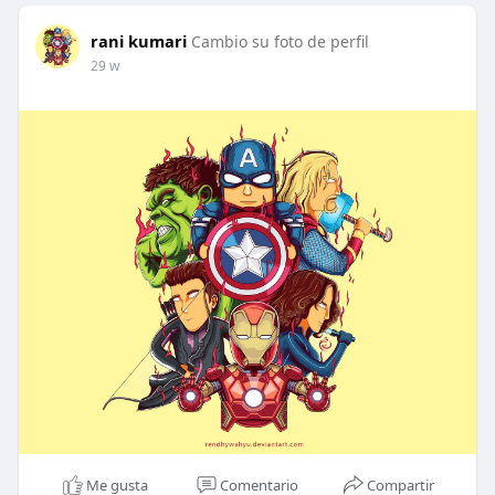
rani kumari
Cambio su foto de perfil
29 w
Me gusta
Comentario
Compartir