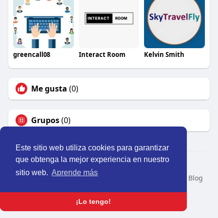
greencall08
Interact Room
Kelvin Smith
Me gusta
(0)
Grupos
(0)
Este sitio web utiliza cookies para garantizar
que obtenga la mejor experiencia en nuestro
© 2026 Perú Activo
sitio web.
Aprende más
Inicio
Nosotros
Contacto
Política
Condiciones
Blog
Developers
Idioma
¡Lo tengo!