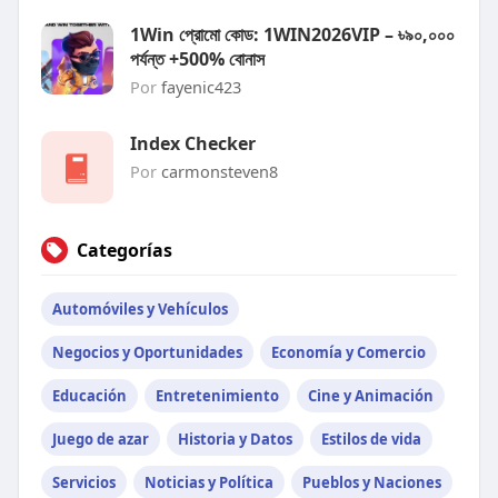
1Win প্রোমো কোড: 1WIN2026VIP – ৳৯০,০০০
পর্যন্ত +500% বোনাস
Por
fayenic423
Index Checker
Por
carmonsteven8
Categorías
Automóviles y Vehículos
Negocios y Oportunidades
Economía y Comercio
Educación
Entretenimiento
Cine y Animación
Juego de azar
Historia y Datos
Estilos de vida
Servicios
Noticias y Política
Pueblos y Naciones