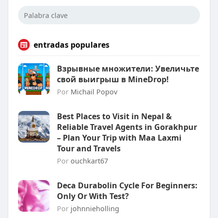
entradas populares
Взрывные множители: Увеличьте
свой выигрыш в MineDrop!
Por
Michail Popov
Best Places to Visit in Nepal &
Reliable Travel Agents in Gorakhpur
– Plan Your Trip with Maa Laxmi
Tour and Travels
Por
ouchkart67
Deca Durabolin Cycle For Beginners:
Only Or With Test?
Por
johnnieholling