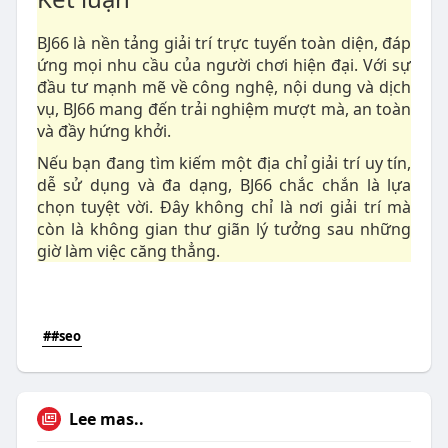
BJ66 là nền tảng giải trí trực tuyến toàn diện, đáp
ứng mọi nhu cầu của người chơi hiện đại. Với sự
đầu tư mạnh mẽ về công nghệ, nội dung và dịch
vụ, BJ66 mang đến trải nghiệm mượt mà, an toàn
và đầy hứng khởi.
Nếu bạn đang tìm kiếm một địa chỉ giải trí uy tín,
dễ sử dụng và đa dạng, BJ66 chắc chắn là lựa
chọn tuyệt vời. Đây không chỉ là nơi giải trí mà
còn là không gian thư giãn lý tưởng sau những
giờ làm việc căng thẳng.
##seo
Lee mas..