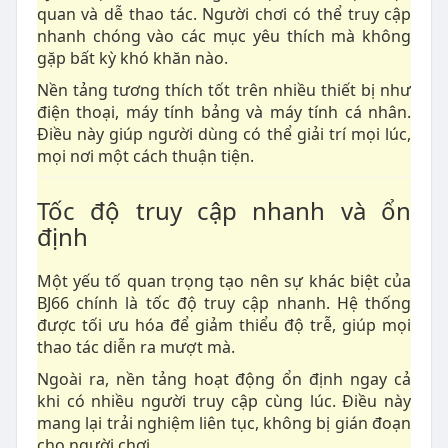
quan và dễ thao tác. Người chơi có thể truy cập
nhanh chóng vào các mục yêu thích mà không
gặp bất kỳ khó khăn nào.
Nền tảng tương thích tốt trên nhiều thiết bị như
điện thoại, máy tính bảng và máy tính cá nhân.
Điều này giúp người dùng có thể giải trí mọi lúc,
mọi nơi một cách thuận tiện.
Tốc độ truy cập nhanh và ổn
định
Một yếu tố quan trọng tạo nên sự khác biệt của
BJ66 chính là tốc độ truy cập nhanh. Hệ thống
được tối ưu hóa để giảm thiểu độ trễ, giúp mọi
thao tác diễn ra mượt mà.
Ngoài ra, nền tảng hoạt động ổn định ngay cả
khi có nhiều người truy cập cùng lúc. Điều này
mang lại trải nghiệm liên tục, không bị gián đoạn
cho người chơi.