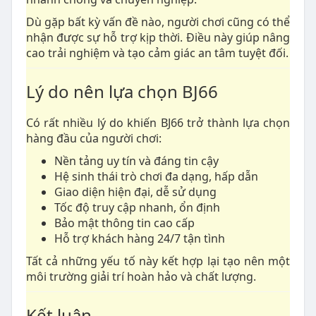
Dù gặp bất kỳ vấn đề nào, người chơi cũng có thể
nhận được sự hỗ trợ kịp thời. Điều này giúp nâng
cao trải nghiệm và tạo cảm giác an tâm tuyệt đối.
Lý do nên lựa chọn BJ66
Có rất nhiều lý do khiến BJ66 trở thành lựa chọn
hàng đầu của người chơi:
Nền tảng uy tín và đáng tin cậy
Hệ sinh thái trò chơi đa dạng, hấp dẫn
Giao diện hiện đại, dễ sử dụng
Tốc độ truy cập nhanh, ổn định
Bảo mật thông tin cao cấp
Hỗ trợ khách hàng 24/7 tận tình
Tất cả những yếu tố này kết hợp lại tạo nên một
môi trường giải trí hoàn hảo và chất lượng.
Kết luận