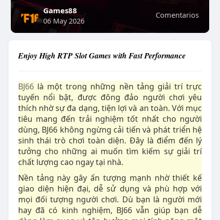
Games88
Comentarios
06 May 2026
Enjoy High RTP Slot Games with Fast Performance
BJ66
là một trong những nền tảng giải trí trực
tuyến nổi bật, được đông đảo người chơi yêu
thích nhờ sự đa dạng, tiện lợi và an toàn. Với mục
tiêu mang đến trải nghiệm tốt nhất cho người
dùng, BJ66 không ngừng cải tiến và phát triển hệ
sinh thái trò chơi toàn diện. Đây là điểm đến lý
tưởng cho những ai muốn tìm kiếm sự giải trí
chất lượng cao ngay tại nhà.
Nền tảng này gây ấn tượng mạnh nhờ thiết kế
giao diện hiện đại, dễ sử dụng và phù hợp với
mọi đối tượng người chơi. Dù bạn là người mới
hay đã có kinh nghiệm, BJ66 vẫn giúp bạn dễ