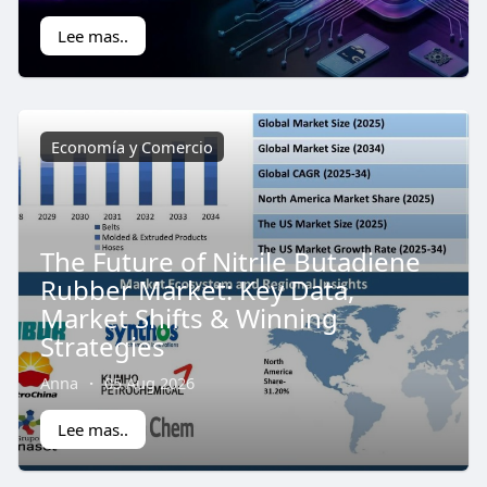
Lee mas..
Economía y Comercio
The Future of Nitrile Butadiene
Rubber Market: Key Data,
Market Shifts & Winning
Strategies
Anna
·
05 Aug 2026
Lee mas..