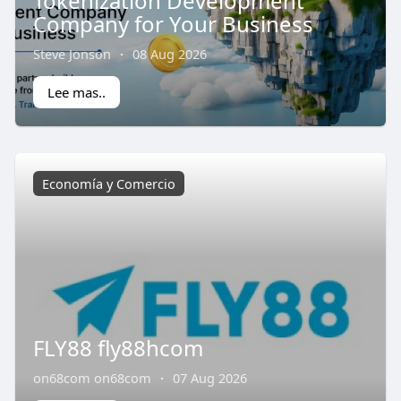
Tokenization Development
Company for Your Business
Steve Jonson
·
08 Aug 2026
Lee mas..
Economía y Comercio
FLY88 fly88hcom
on68com on68com
·
07 Aug 2026