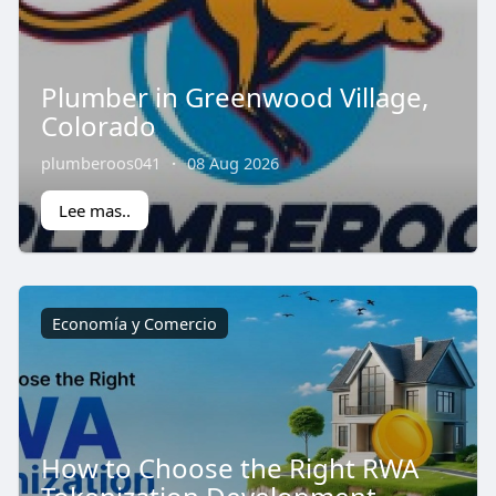
Plumber in Greenwood Village,
Colorado
plumberoos041
·
08 Aug 2026
Lee mas..
Economía y Comercio
How to Choose the Right RWA