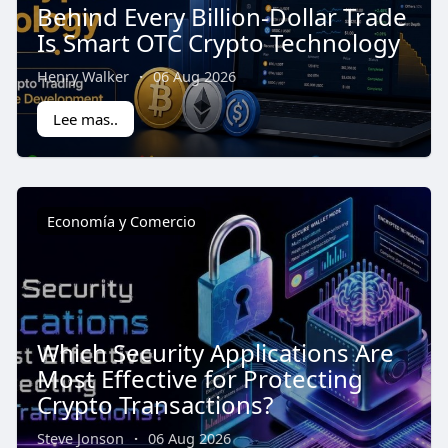
Behind Every Billion-Dollar Trade
Is Smart OTC Crypto Technology
Henry Walker
·
06 Aug 2026
Lee mas..
Economía y Comercio
Which Security Applications Are
Most Effective for Protecting
Crypto Transactions?
Steve Jonson
·
06 Aug 2026