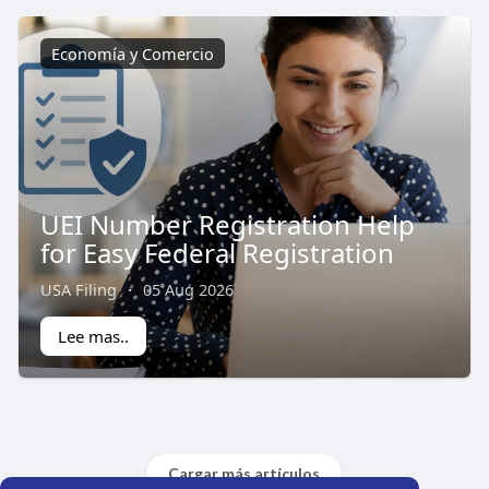
Economía y Comercio
UEI Number Registration Help
for Easy Federal Registration
USA Filing
·
05 Aug 2026
Lee mas..
Cargar más artículos