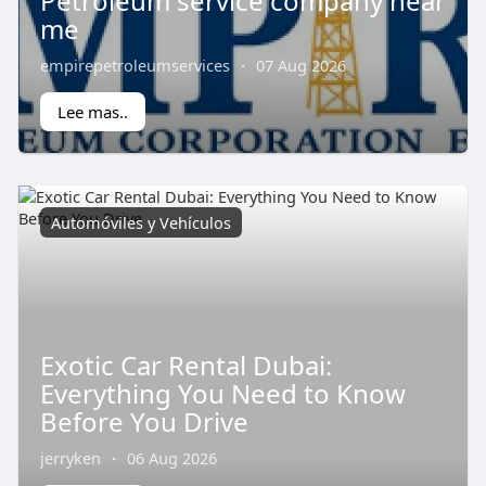
Petroleum service company near
me
empirepetroleumservices
·
07 Aug 2026
Lee mas..
Automóviles y Vehículos
Exotic Car Rental Dubai:
Everything You Need to Know
Before You Drive
jerryken
·
06 Aug 2026