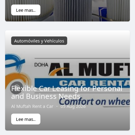
Lee mas..
Automóviles y Vehículos
Flexible Car Leasing for Personal
and Business Needs
Al Muftah Rent a Car
·
05 Aug 2026
Lee mas..