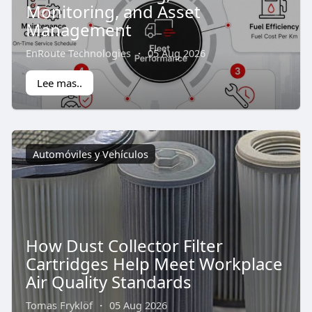
Monitoring, and Asset
Management
EnRoute Technologies
·
05 Aug 2026
Lee mas..
Automóviles y Vehículos
How Dust Collector Filter
Cartridges Help Meet Workplace
Air Quality Standards
Tomas Fryklöf
·
05 Aug 2026