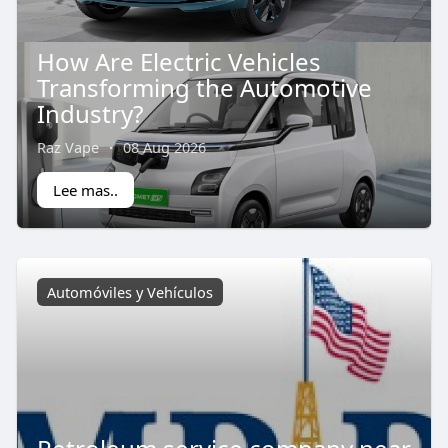
How Are Electric Vehicles
Transforming the Automotive
Industry?
Raz Vape
·
08 Aug 2026
Lee mas..
Automóviles y Vehículos