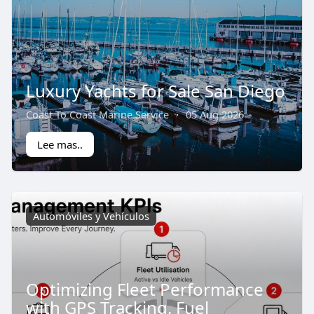
Luxury Yachts for Sale San Diego
Coast To Coast Marine Service
·
05 Aug 2026
Lee mas..
Automóviles y Vehículos
Optimizing Fleet Performance
with GPS Tracking, Fuel