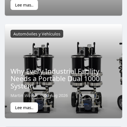
Lee mas..
Automóviles y Vehículos
Why Every Industrial Facility
Needs a Portable Dual 1000
System
Martin Wilson
·
06 Aug 2026
Lee mas..