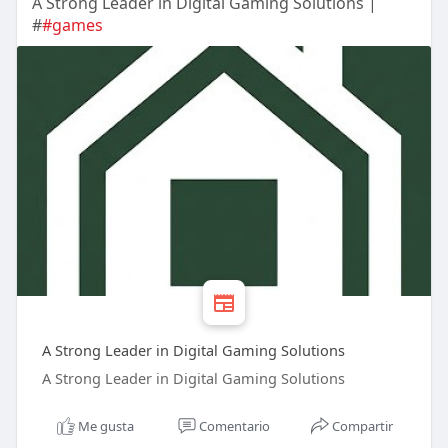
A Strong Leader in Digital Gaming Solutions |
#
#games
A Strong Leader in Digital Gaming Solutions
A Strong Leader in Digital Gaming Solutions
Me gusta
Comentario
Compartir