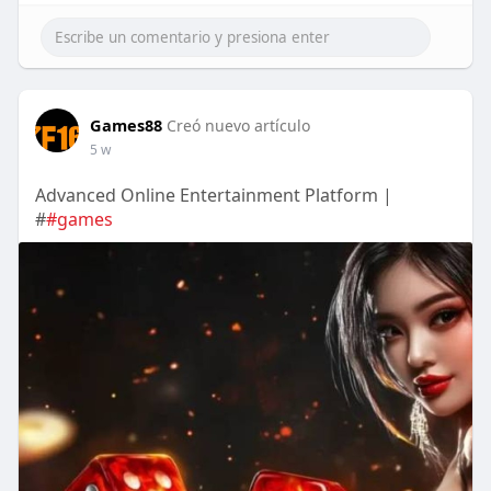
Games88
Creó nuevo artículo
5 w
Advanced Online Entertainment Platform |
#
#games