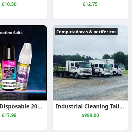
£10.50
£12.75
Computadoras & periféricos
Ivg 2400 Disposable 20mg
Industrial Cleaning Tailored to Your Needs
£17.98
$999.00