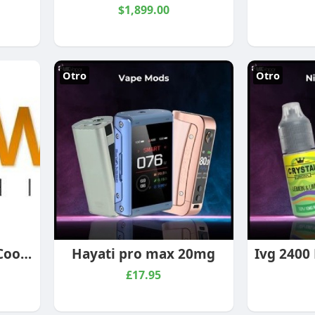
$1,899.00
Otro
Otro
Data Center Liquid Cooling Industry - Stalwart Research Insights
Hayati pro max 20mg
£17.95