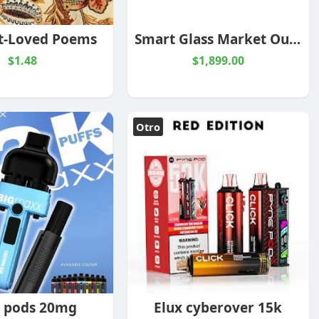
t-Loved Poems
Smart Glass Market Outlook Forecast and Trends 2035 | CAGR of 9.7% - Stalwart Research Insights
$1.48
$1,899.00
Otro
 pods 20mg
Elux cyberover 15k