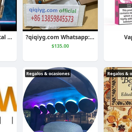
Fumot tornado digital box 20mg
?qiqiyg.com Whatsapp:+8613859845573 ?| ✨ 2026 HOT SALE! ✨ Top Quality Fashion Wholesale: Handbags, C
Va
$135.00
Regalos & ocasiones
Regalos & 