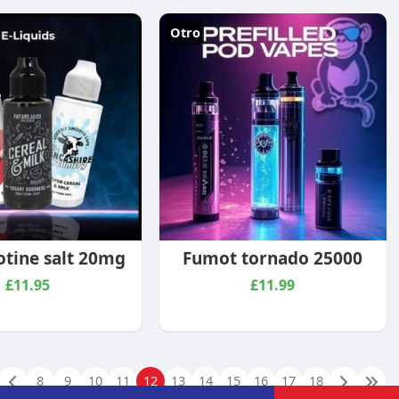
Otro
otine salt 20mg
Fumot tornado 25000
£11.95
£11.99
8
9
10
11
12
13
14
15
16
17
18