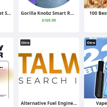
Micro Display Market Size, Forecast, Industry Report 2035 | CAGR of 17.1% - Stalwart Research Insig
Gorilla Knobz Smart RGB LED Rings 6.5" v2
100 Bes
$169.99
Otro
Otro
Alternative Fuel Engine Industry Report 2035 | Market Size, Growth and Trends - Stalwart Research In
Vape