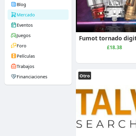
Blog
Mercado
Eventos
Juegos
Foro
£18.38
Películas
Trabajos
Otro
Financiaciones