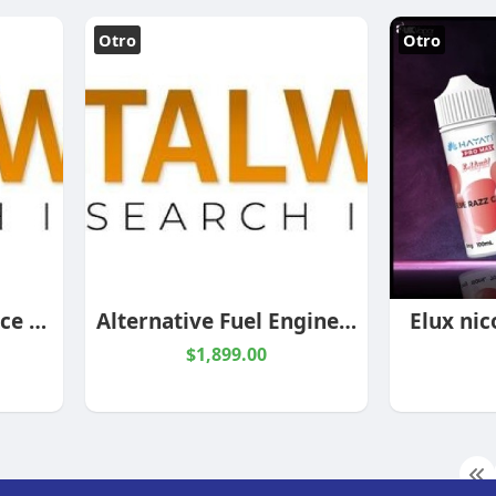
Otro
Otro
Steam Turbine Service Industry Market Size, Forecast 2035 - Stalwart Research Insights
Alternative Fuel Engine Industry Report 2035 | Market Size, Growth and Trends - Stalwart Research In
Elux nic
$1,899.00