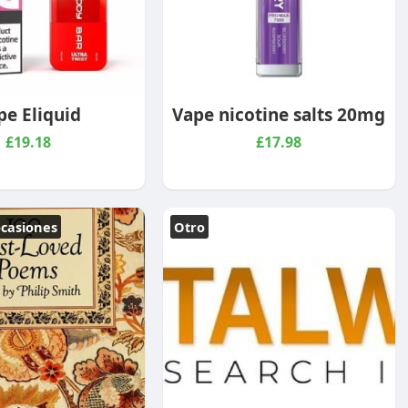
pe Eliquid
Vape nicotine salts 20mg
£19.18
£17.98
ocasiones
Otro