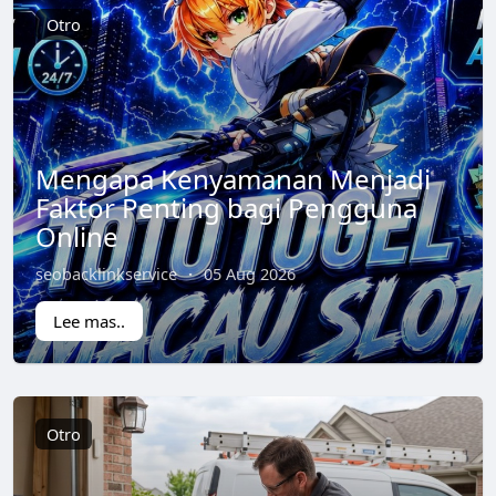
Otro
Mengapa Kenyamanan Menjadi
Faktor Penting bagi Pengguna
Online
seobacklinkservice
·
05 Aug 2026
Lee mas..
Otro