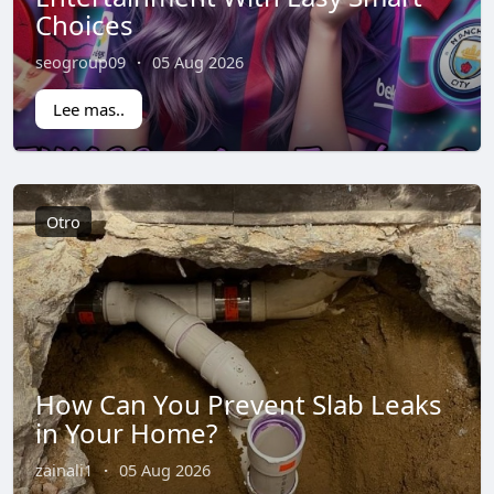
Choices
seogroup09
·
05 Aug 2026
Lee mas..
Otro
How Can You Prevent Slab Leaks
in Your Home?
zainali1
·
05 Aug 2026