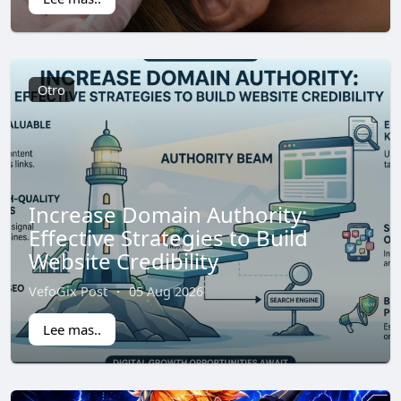
Otro
Increase Domain Authority:
Effective Strategies to Build
Website Credibility
VefoGix Post
·
05 Aug 2026
Lee mas..