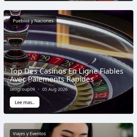
Pueblos y Naciones
Top Des Casinos En Ligne Fiables
Avec Paiements Rapides
seogroup09
·
05 Aug 2026
Lee mas..
Viajes y Eventos