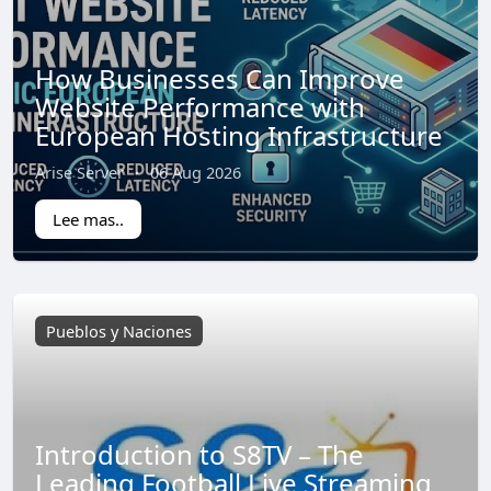
How Businesses Can Improve
Website Performance with
European Hosting Infrastructure
Arise Server
·
06 Aug 2026
Lee mas..
Pueblos y Naciones
Introduction to S8TV – The
Leading Football Live Streaming