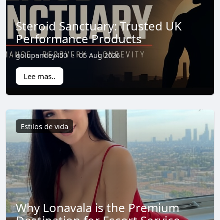
Steroid Sanctuary: Trusted UK
Performance Products
golupandey450
·
05 Aug 2026
Lee mas..
Estilos de vida
Why Lonavala is the Premium