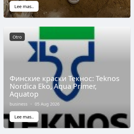
Lee mas..
Otro
Финские краски Текнос: Teknos
Nordica Eko, Aqua Primer,
Aquatop
business
·
05 Aug 2026
Lee mas..