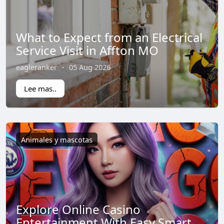
What to Expect from an Electrical
Service Visit in Affton MO
eagleranker
·
05 Aug 2026
Lee mas..
Animales y mascotas
Explore Online Casino
Entertainment With Easy Smart