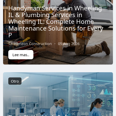
Handyman Services in Wheeling
IL & Plumbing Services in
Wheeling IL: Complete Home
Maintenance Solutions for Every
P
TR Horizon Construction
·
05 Aug 2026
Lee mas..
Otro