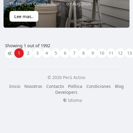
TR Horizon Construction
·
05 Aug 2026
Lee mas..
Showing 1 out of 1992
1
2
3
4
5
6
7
8
9
10
11
12
13
© 2026 Perú Activo
Inicio
Nosotros
Contacto
Política
Condiciones
Blog
Developers
Idioma