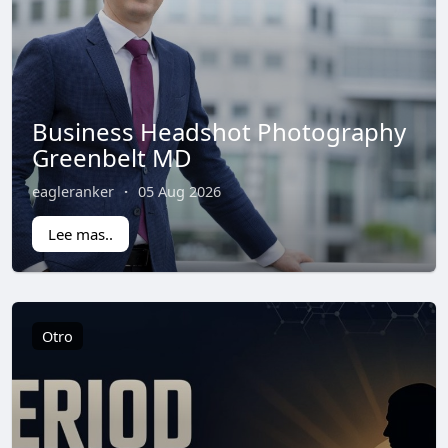
Business Headshot Photography
Greenbelt MD
eagleranker
·
05 Aug 2026
Lee mas..
Otro