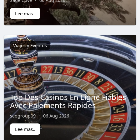
Lee mas..
Viajes y Eventos
Top Des Casinos En Ligne Fiables
Avec Paiements Rapides
seogroup09
·
06 Aug 2026
Lee mas..