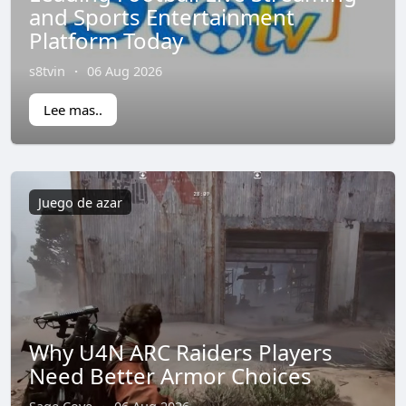
and Sports Entertainment
Platform Today
s8tvin
·
06 Aug 2026
Lee mas..
Juego de azar
Why U4N ARC Raiders Players
Need Better Armor Choices
Sage Cove
·
06 Aug 2026