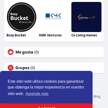
Busy Bucket
KMK Ventures
Co Living Homes
Me gusta
(0)
Grupos
(0)
Este sitio web utiliza cookies para garantizar
que obtenga la mejor experiencia en nuestro
© 2026 Perú Activo
sitio web.
Aprende más
Inicio
Nosotros
Contacto
Política
Condiciones
Blog
Developers
Idioma