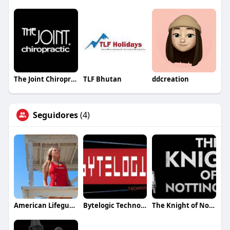
The Joint Chiropractic Prattville
TLF Bhutan
ddcreation
Seguidores
(4)
American Lifeguard Association
Bytelogic Technologies
The Knight of Notting Hill