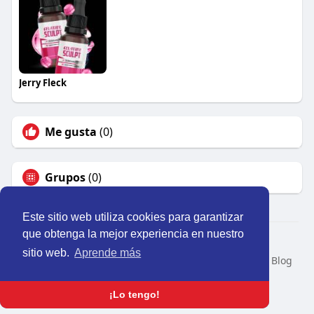
Jerry Fleck
Me gusta
(0)
Grupos
(0)
Este sitio web utiliza cookies para garantizar
que obtenga la mejor experiencia en nuestro
© 2026 Perú Activo
sitio web.
Aprende más
Inicio
Nosotros
Contacto
Política
Condiciones
Blog
Developers
Idioma
¡Lo tengo!