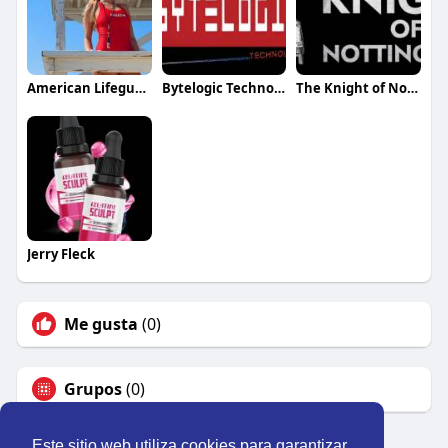
American Lifeguard Association
Bytelogic Technologies
The Knight of Notting Hill
Jerry Fleck
Me gusta
(0)
Grupos
(0)
Este sitio web utiliza cookies para garantizar