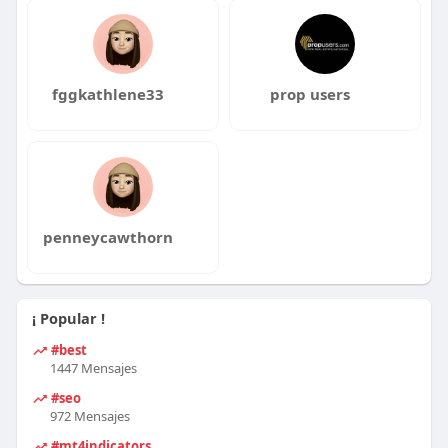
fggkathlene33
prop users
penneycawthorn
¡ Popular !
#best
1447 Mensajes
#seo
972 Mensajes
#mt4indicators