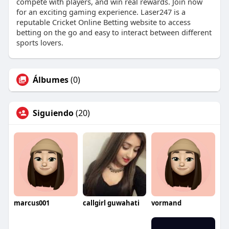
compete with players, and win real rewards. Join now
for an exciting gaming experience. Laser247 is a
reputable Cricket Online Betting website to access
betting on the go and easy to interact between different
sports lovers.
Álbumes
(0)
Siguiendo
(20)
marcus001
callgirl guwahati
vormand