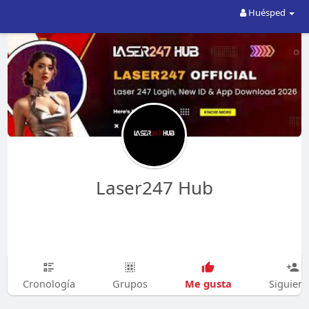
Huésped
Laser247 Hub
Me gusta
Cronología
Grupos
Siguien