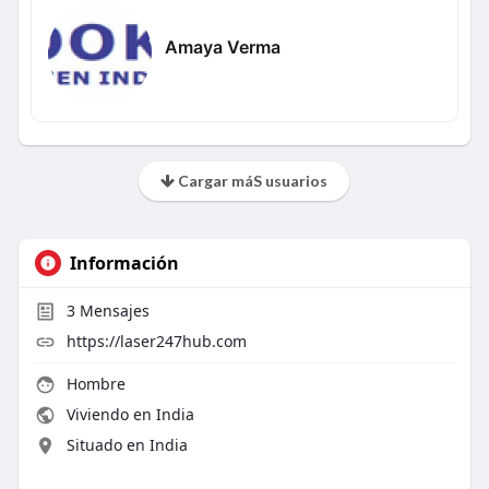
Amaya Verma
Cargar máS usuarios
Información
3
Mensajes
https://laser247hub.com
Hombre
Viviendo en India
Situado en India