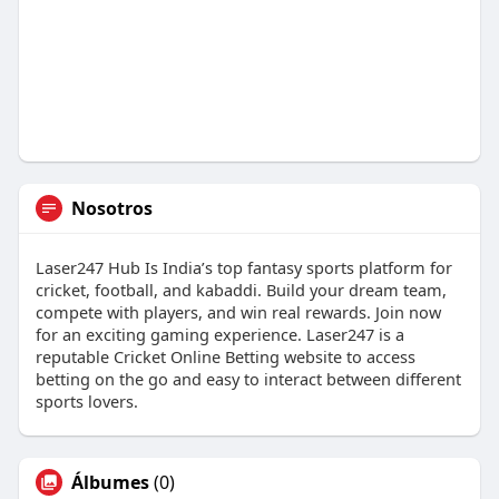
Nosotros
Laser247 Hub Is India’s top fantasy sports platform for
cricket, football, and kabaddi. Build your dream team,
compete with players, and win real rewards. Join now
for an exciting gaming experience. Laser247 is a
reputable Cricket Online Betting website to access
betting on the go and easy to interact between different
sports lovers.
Álbumes
(0)