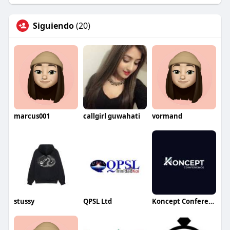
Siguiendo
(20)
marcus001
callgirl guwahati
vormand
stussy
QPSL Ltd
Koncept Conference