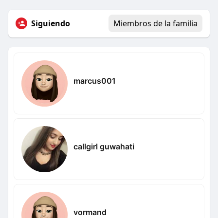
Siguiendo
Miembros de la familia
marcus001
callgirl guwahati
vormand