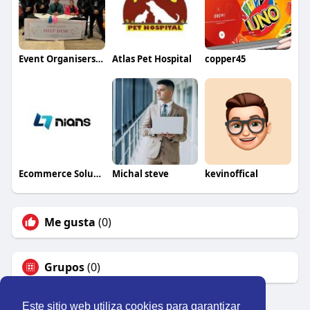
Event Organisers in Lucknow Wedding Specialists
Atlas Pet Hospital
copper45
Ecommerce Solutions
Michal steve
kevinoffical
Me gusta
(0)
Grupos
(0)
Este sitio web utiliza cookies para garantizar