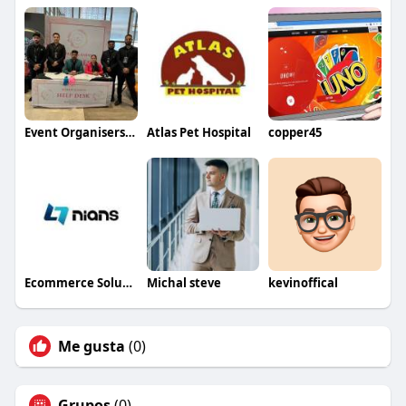
Event Organisers in Lucknow Wedding Specialists
Atlas Pet Hospital
copper45
Ecommerce Solutions
Michal steve
kevinoffical
Me gusta
(0)
Grupos
(0)