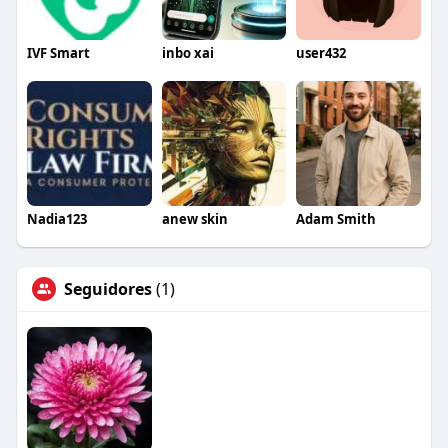
IVF Smart
inbo xai
user432
Nadia123
anew skin
Adam Smith
Seguidores
(1)