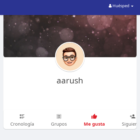
Huésped
aarush
Me gusta
Cronología
Grupos
Siguien