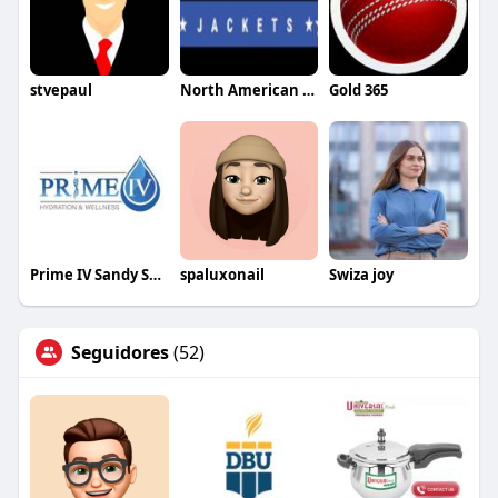
stvepaul
North American Jackets
Gold 365
Prime IV Sandy Springs GA
spaluxonail
Swiza joy
Seguidores
(52)