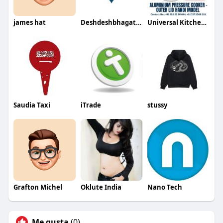
james hat
Deshdeshbhagat University
Universal Kitchenware
Saudia Taxi
iTrade
stussy
Grafton Michel
Oklute India
Nano Tech
Me gusta
(0)