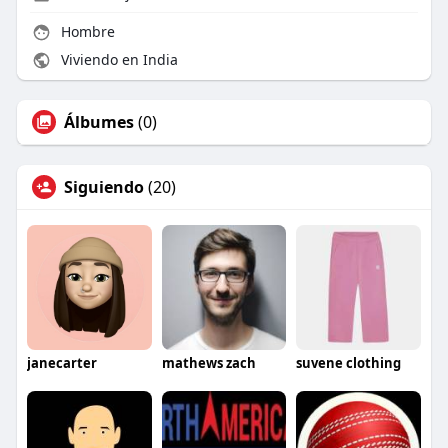
Hombre
Viviendo en India
Álbumes
(0)
Siguiendo
(20)
janecarter
mathews zach
suvene clothing