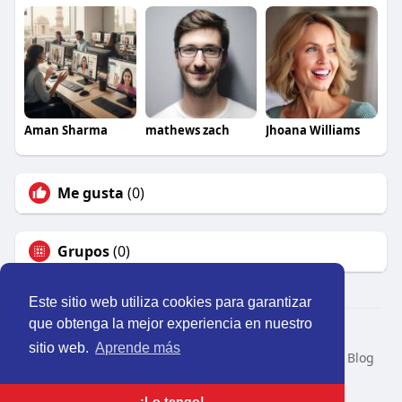
Aman Sharma
mathews zach
Jhoana Williams
Me gusta
(0)
Grupos
(0)
Este sitio web utiliza cookies para garantizar
que obtenga la mejor experiencia en nuestro
© 2026 Perú Activo
sitio web.
Aprende más
Inicio
Nosotros
Contacto
Política
Condiciones
Blog
Developers
Idioma
¡Lo tengo!