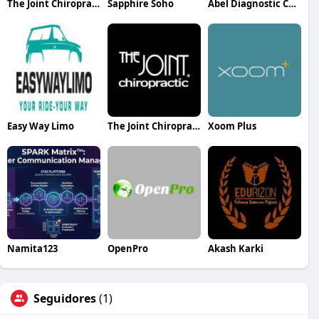
The Joint Chiropractic Regency Centre
Sapphire Soho
Abel Diagnostic Centers
Easy Way Limo
The Joint Chiropractic Tyler
Xoom Plus
Namita123
OpenPro
Akash Karki
Seguidores
(1)