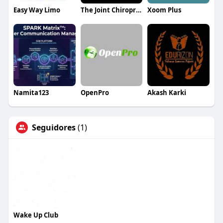
Easy Way Limo
The Joint Chiropractic Tyler
Xoom Plus
Namita123
OpenPro
Akash Karki
Seguidores
(1)
Wake Up Club