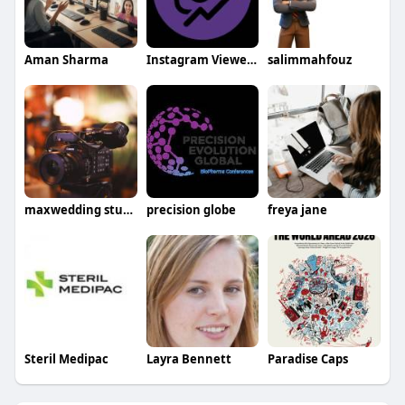
Aman Sharma
Instagram Viewer Online
salimmahfouz
maxwedding studio
precision globe
freya jane
Steril Medipac
Layra Bennett
Paradise Caps