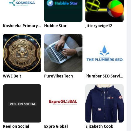
Kosheeka Primary Cells for Research
Hubble Star
jitterybeige12
WWE Belt
PureVibes Tech
Plumber SEO Services
Reel on Social
Expro Global
Elizabeth Cook