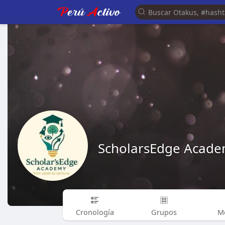
ScholarsEdge Acad
Cronología
Grupos
M