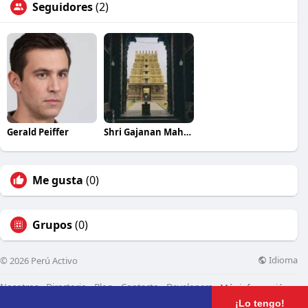
Seguidores
(2)
Gerald Peiffer
Shri Gajanan Maharaj
Me gusta
(0)
Grupos
(0)
Idioma
© 2026 Perú Activo
Nosotros
Directorio
Blog
Contacto
Developers
Más información
¡Lo tengo!