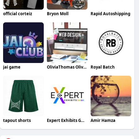
official corteiz
Bryon Moll
Rapid Autoshipping
jai game
OliviaThomas OliviaThomas
Royal Batch
tapout shorts
Expert Exhibits GmbH
Amir Hamza