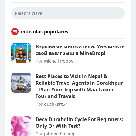
entradas populares
Взрывные множители: Увеличьте
свой выигрыш в MineDrop!
Por
Michail Popov
Best Places to Visit in Nepal &
Reliable Travel Agents in Gorakhpur
– Plan Your Trip with Maa Laxmi
Tour and Travels
Por
ouchkart67
Deca Durabolin Cycle For Beginners:
Only Or With Test?
Por
johnnieholling