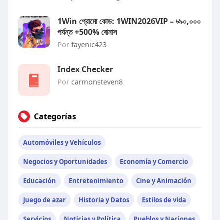
1Win প্রোমো কোড: 1WIN2026VIP – ৳৯০,০০০
পর্যন্ত +500% বোনাস
Por
fayenic423
Index Checker
Por
carmonsteven8
Categorías
Automóviles y Vehículos
Negocios y Oportunidades
Economía y Comercio
Educación
Entretenimiento
Cine y Animación
Juego de azar
Historia y Datos
Estilos de vida
Servicios
Noticias y Política
Pueblos y Naciones