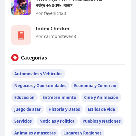
পর্যন্ত +500% বোনাস
Por
fayenic423
Index Checker
Por
carmonsteven8
Categorías
Automóviles y Vehículos
Negocios y Oportunidades
Economía y Comercio
Educación
Entretenimiento
Cine y Animación
Juego de azar
Historia y Datos
Estilos de vida
Servicios
Noticias y Política
Pueblos y Naciones
Animales y mascotas
Lugares y Regiones