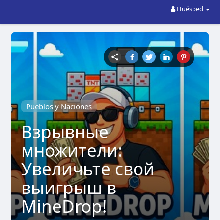
Huésped
Pueblos y Naciones
Взрывные
множители:
Увеличьте свой
выигрыш в
MineDrop!