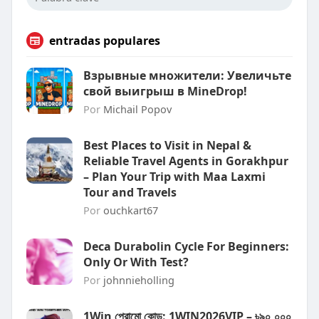
entradas populares
Взрывные множители: Увеличьте
свой выигрыш в MineDrop!
Por
Michail Popov
Best Places to Visit in Nepal &
Reliable Travel Agents in Gorakhpur
– Plan Your Trip with Maa Laxmi
Tour and Travels
Por
ouchkart67
Deca Durabolin Cycle For Beginners:
Only Or With Test?
Por
johnnieholling
1Win প্রোমো কোড: 1WIN2026VIP – ৳৯০,০০০