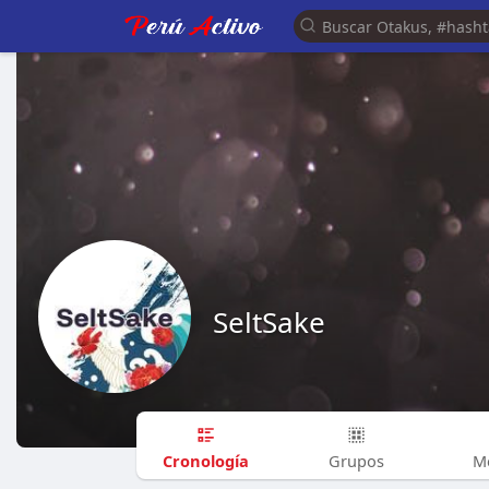
SeltSake
Cronología
Grupos
M