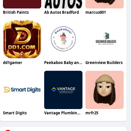
British Paints
Ab Autos Bradford
marcus001
dd1gamer
Peekaboo Baby and Kids
Greenview Builders
Smart Digits
Vantage Plumbing and Heating
mrfr25