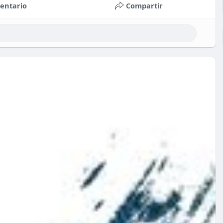
entario
Compartir