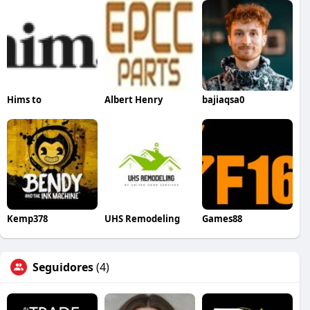
Hims to
Albert Henry
bajiaqsa0
Kemp378
UHS Remodeling
Games88
Seguidores
(4)