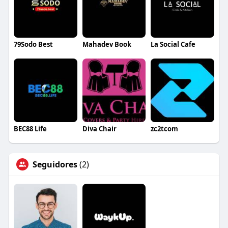
79Sodo Best
Mahadev Book
La Social Cafe
BEC88 Life
Diva Chair
zc2tcom
Seguidores
(2)