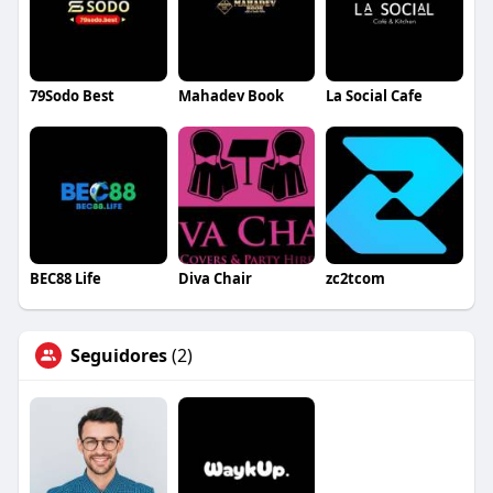
79Sodo Best
Mahadev Book
La Social Cafe
BEC88 Life
Diva Chair
zc2tcom
Seguidores
(2)