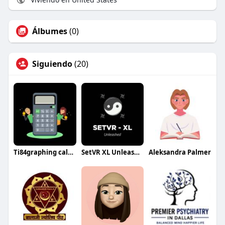
Álbumes
(0)
Siguiendo
(20)
Ti84graphing calculator
SetVR XL Unleashed
Aleksandra Palmer