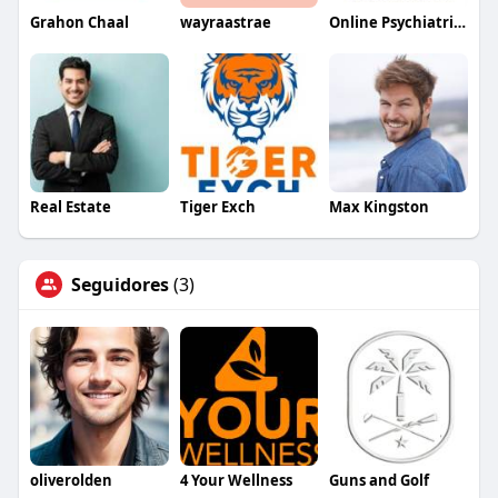
Grahon Chaal
wayraastrae
Online Psychiatrist in Dallas
Real Estate
Tiger Exch
Max Kingston
Seguidores
(3)
oliverolden
4 Your Wellness
Guns and Golf