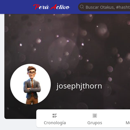
josephjthorn
Cronología
Grupos
M