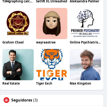
Ti84graphing calculator
SetVR XL Unleashed
Aleksandra Palmer
Grahon Chaal
wayraastrae
Online Psychiatrist in Dallas
Real Estate
Tiger Exch
Max Kingston
Seguidores
(3)