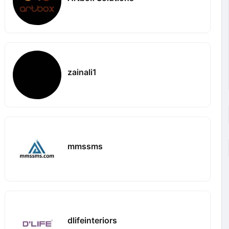
zainali1
mmssms
dlifeinteriors