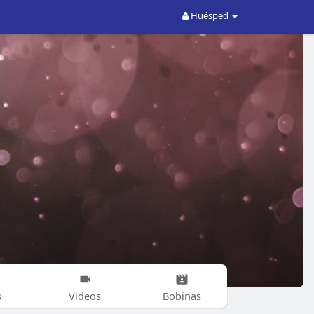
Huésped
s
Videos
Bobinas