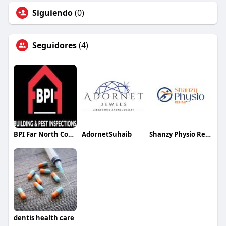
Siguiendo
(0)
Seguidores
(4)
BPI Far North Coast
AdornetSuhaib
Shanzy Physio Rehab
dentis health care