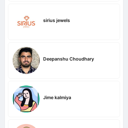
sirius jewels
Deepanshu Choudhary
Jime kalmiya