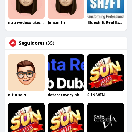
nutrivedasolutions
Jimsmith
Blueshift Real Estate
Seguidores
(35)
nitin saini
datarecoverylabdubai
SUN WIN