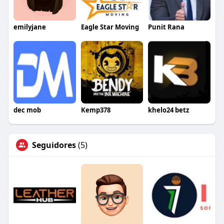
emilyjane
Eagle Star Moving
Punit Rana
dec mob
Kemp378
khelo24 betz
Seguidores
(5)