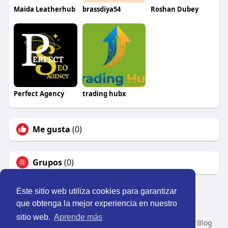
Maida Leatherhub
brassdiya54
Roshan Dubey
Perfect Agency
trading hubx
Me gusta
(0)
Grupos
(0)
Este sitio web utiliza cookies para garantizar
que obtenga la mejor experiencia en nuestro
© 2026 Perú Activo
sitio web.
Aprende más
Inicio
Nosotros
Contacto
Política
Condiciones
Blog