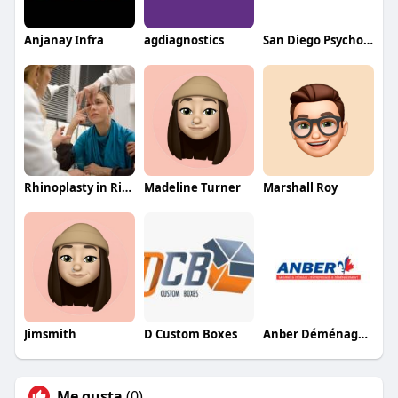
Anjanay Infra
agdiagnostics
San Diego Psychotherapy Associates
Rhinoplasty in Riyadh
Madeline Turner
Marshall Roy
Jimsmith
D Custom Boxes
Anber Déménagement
Me gusta
(0)