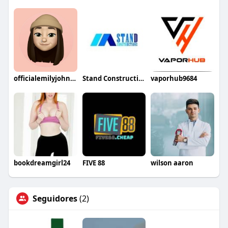
officialemilyjohnson
Stand Constructions
vaporhub9684
bookdreamgirl24
FIVE 88
wilson aaron
Seguidores
(2)