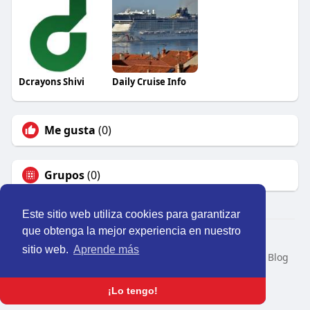
Dcrayons Shivi
Daily Cruise Info
Me gusta
(0)
Grupos
(0)
Este sitio web utiliza cookies para garantizar
que obtenga la mejor experiencia en nuestro
© 2026 Perú Activo
sitio web.
Aprende más
Inicio
Nosotros
Contacto
Política
Condiciones
Blog
Developers
Idioma
¡Lo tengo!