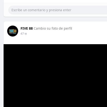
FIVE 88
Cambio su foto de perfil
47 w