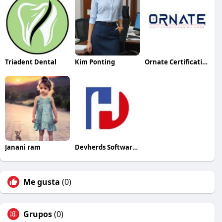
Triadent Dental
Kim Ponting
Ornate Certification
Janani ram
Devherds Software Solutions
Me gusta
(0)
Grupos
(0)