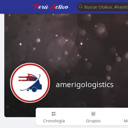
amerigologistics
Cronología
Grupos
M