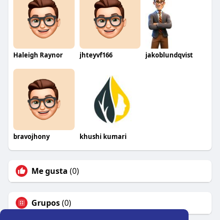
Haleigh Raynor
jhteyvf166
jakoblundqvist
bravojhony
khushi kumari
Me gusta
(0)
Grupos
(0)