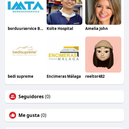
borduurservice België
Kolte Hospital
Amelia John
bedi supreme
Encimeras Málaga
reeltor482
Seguidores
(0)
Me gusta
(0)