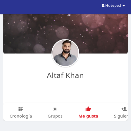
Huésped
Altaf Khan
Me gusta
Cronología
Grupos
Siguien